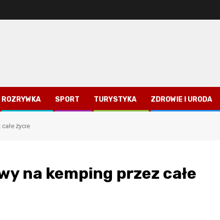
ROZRYWKA
SPORT
TURYSTYKA
ZDROWIE I URODA
całe życie
wy na kemping przez całe