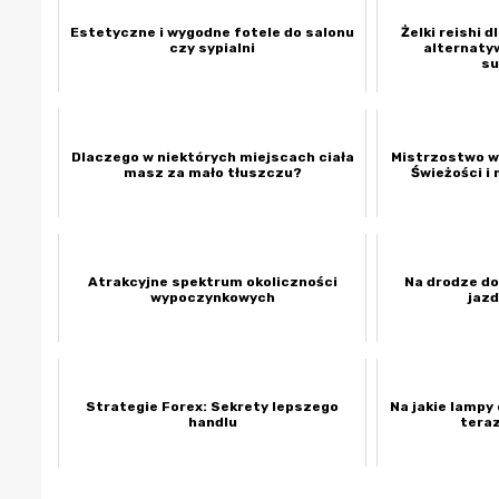
Estetyczne i wygodne fotele do salonu
Żelki reishi 
czy sypialni
alternaty
s
Dlaczego w niektórych miejscach ciała
Mistrzostwo w
masz za mało tłuszczu?
Świeżości i
Atrakcyjne spektrum okoliczności
Na drodze do
wypoczynkowych
jazd
Strategie Forex: Sekrety lepszego
Na jakie lampy
handlu
tera