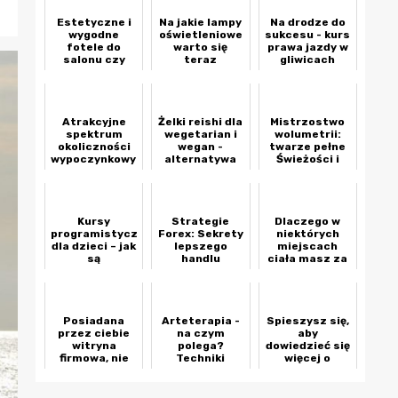
Estetyczne i
Na jakie lampy
Na drodze do
wygodne
oświetleniowe
sukcesu - kurs
fotele do
warto się
prawa jazdy w
salonu czy
teraz
gliwicach
sypialni
zdecydować?
Atrakcyjne
Żelki reishi dla
Mistrzostwo
spektrum
wegetarian i
wolumetrii:
okoliczności
wegan -
twarze pełne
wypoczynkowych
alternatywa
Świeżości i
dla
młodości w
tradycyjnych
wrocławiu
suplementów
Kursy
Strategie
Dlaczego w
programistyczne
Forex: Sekrety
niektórych
dla dzieci – jak
lepszego
miejscach
są
handlu
ciała masz za
prowadzone?
mało
tłuszczu?
Posiadana
Arteterapia -
Spieszysz się,
przez ciebie
na czym
aby
witryna
polega?
dowiedzieć się
firmowa, nie
Techniki
więcej o
cieszy się
arteterapii
zarabianiu w
sporym
Internecie? Te
zainteresowaniem?
wskazówki są