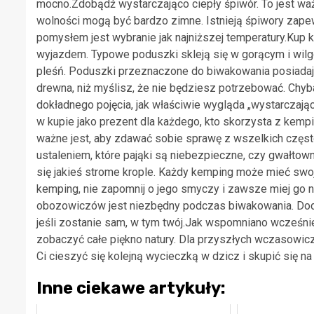
mocno.Zdobądź wystarczająco ciepły śpiwór. To jest waż
wolności mogą być bardzo zimne. Istnieją śpiwory zap
pomysłem jest wybranie jak najniższej temperatury.Kup
wyjazdem. Typowe poduszki skleją się w gorącym i wil
pleśń. Poduszki przeznaczone do biwakowania posiadają
drewna, niż myślisz, że nie będziesz potrzebować. Chy
dokładnego pojęcia, jak właściwie wygląda „wystarcza
w kupie jako prezent dla każdego, kto skorzysta z kem
ważne jest, aby zdawać sobie sprawę z wszelkich częst
ustaleniem, które pająki są niebezpieczne, czy gwałtow
się jakieś strome krople. Każdy kemping może mieć sw
kemping, nie zapomnij o jego smyczy i zawsze miej go n
obozowiczów jest niezbędny podczas biwakowania. Dod
jeśli zostanie sam, w tym twój.Jak wspomniano wcześni
zobaczyć całe piękno natury. Dla przyszłych wczasow
Ci cieszyć się kolejną wycieczką w dzicz i skupić się na
Inne ciekawe artykuły: