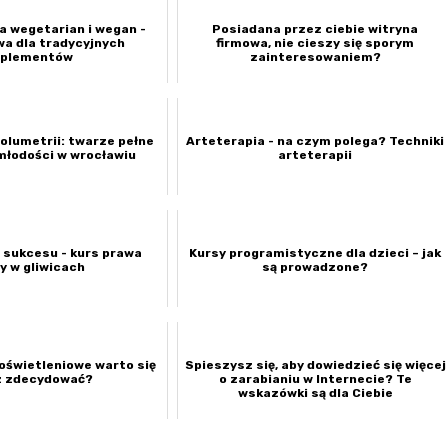
dla wegetarian i wegan -
Posiadana przez ciebie witryna
wa dla tradycyjnych
firmowa, nie cieszy się sporym
uplementów
zainteresowaniem?
olumetrii: twarze pełne
Arteterapia - na czym polega? Techniki
 młodości w wrocławiu
arteterapii
 sukcesu - kurs prawa
Kursy programistyczne dla dzieci – jak
y w gliwicach
są prowadzone?
 oświetleniowe warto się
Spieszysz się, aby dowiedzieć się więcej
z zdecydować?
o zarabianiu w Internecie? Te
wskazówki są dla Ciebie