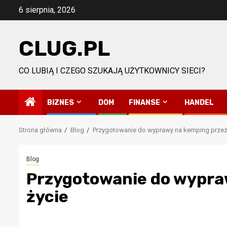
Przejdź
6 sierpnia, 2026
do
treści
CLUG.PL
CO LUBIĄ I CZEGO SZUKAJĄ UŻYTKOWNICY SIECI?
BIZNES
DOM
FINANSE
HANDEL
Strona główna
Blog
Przygotowanie do wyprawy na kemping przez 
Blog
Przygotowanie do wypra
życie