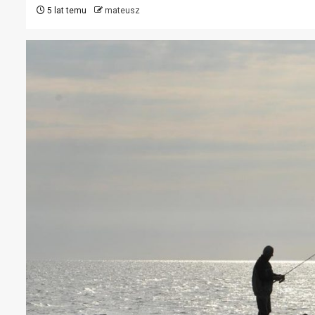
5 lat temu
mateusz