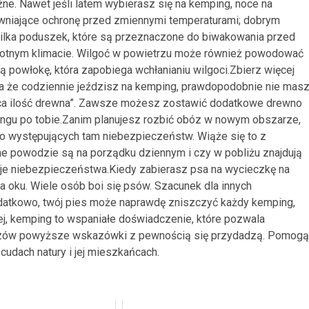
ne. Nawet jeśli latem wybierasz się na kemping, noce na
ewniające ochronę przed zmiennymi temperaturami; dobrym
 kilka poduszek, które są przeznaczone do biwakowania przed
gotnym klimacie. Wilgoć w powietrzu może również powodować
 powłokę, która zapobiega wchłanianiu wilgoci.Zbierz więcej
ba że codziennie jeździsz na kemping, prawdopodobnie nie mas
jąca ilość drewna”. Zawsze możesz zostawić dodatkowe drewno
pingu po tobie.Zanim planujesz rozbić obóz w nowym obszarze,
o występujących tam niebezpieczeństw. Wiąże się to z
ne powodzie są na porządku dziennym i czy w pobliżu znajdują
oje niebezpieczeństwa.Kiedy zabierasz psa na wycieczkę na
a oku. Wiele osób boi się psów. Szacunek dla innych
atkowo, twój pies może naprawdę zniszczyć każdy kemping,
ej, kemping to wspaniałe doświadczenie, które pozwala
iczów powyższe wskazówki z pewnością się przydadzą. Pomogą
 cudach natury i jej mieszkańcach.