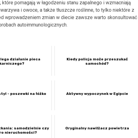
 które pomagają w łagodzeniu stanu zapalnego i wzmacniają
rzywa i owoce, a także tłuszcze roślinne, to tylko niektóre z
rzed wprowadzeniem zmian w diecie zawsze warto skonsultować
horobach autoimmunologicznych.
lega działanie pieca
Kiedy policja może przeszukać
ekarniczego?
samochód?
styl - poszewki na łóżko
Aktywny wypoczynek w Egipcie
kania: samodzielnie czy
Oryginalny nawilżacz powietrza
uro nieruchomości?