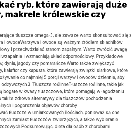
kać ryb, które zawierają duże
ny, makrele królewskie czy
rające tłuszcze omega-3, ale zawsze warto skonsultować się 
wa i owoceWarzywa i owoce są ważnym źródłem składników
owy i przeciwdziałać stanom zapalnym. Warto zwrócić uwagę
zeciwzapalnie i wzmacniają układ odpornościowy. Przykładowe
ew, dynia, jagody czy pomarańcze.Warto także zwiększyć
, kalafior czy kapusta, które zawierają związki siarkowe, które
ożywanie co najmniej 5 porcji warzyw i owoców dziennie, aby
odżywczych.3. Tłuszcze roślinneTłuszcze roślinne, takie jak
, są bogate w kwasy tłuszczowe, które pomagają w łagodzeniu
to także zdrowe alternatywy dla tłuszczów pochodzenia
alnych i pogorszenia objawów choroby
wać tłuszcze w umiarkowanych ilościach, ponieważ są one
innych zamiast tłuszczów zwierzęcych, a także wybieranie
szczowych.Podsumowując, dieta dla osób z chorobami