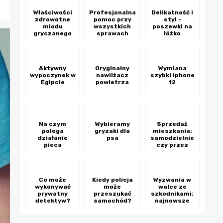
Właściwości
Profesjonalna
Delikatność i
zdrowotne
pomoc przy
styl -
miodu
wszystkich
poszewki na
gryczanego
sprawach
łóżko
prawnych
Aktywny
Oryginalny
Wymiana
wypoczynek w
nawilżacz
szybki iphone
Egipcie
powietrza
12
Na czym
Wybieramy
Sprzedaż
polega
gryzaki dla
mieszkania:
działanie
psa
samodzielnie
pieca
czy przez
piekarniczego?
biuro
nieruchomości?
Co może
Kiedy policja
Wyzwania w
wykonywać
może
walce ze
prywatny
przeszukać
szkodnikami:
detektyw?
samochód?
najnowsze
strategie i
techniki