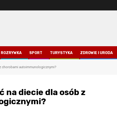
ROZRYWKA
SPORT
TURYSTYKA
ZDROWIE I URODA
ób z chorobami autoimmunologicznymi?
 na diecie dla osób z
ogicznymi?