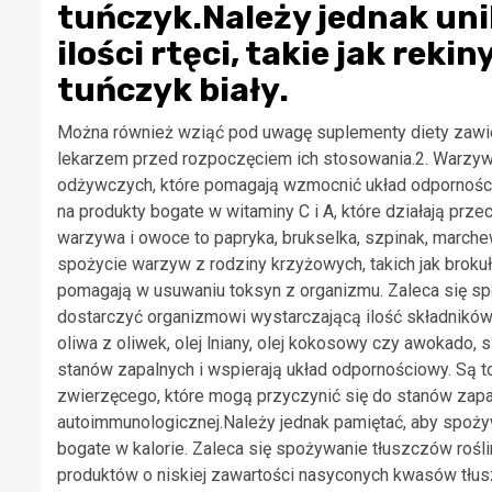
tuńczyk.Należy jednak uni
ilości rtęci, takie jak reki
tuńczyk biały.
Można również wziąć pod uwagę suplementy diety zawie
lekarzem przed rozpoczęciem ich stosowania.2. Warzy
odżywczych, które pomagają wzmocnić układ odporności
na produkty bogate w witaminy C i A, które działają pr
warzywa i owoce to papryka, brukselka, szpinak, march
spożycie warzyw z rodziny krzyżowych, takich jak brokuły
pomagają w usuwaniu toksyn z organizmu. Zaleca się sp
dostarczyć organizmowi wystarczającą ilość składników 
oliwa z oliwek, olej lniany, olej kokosowy czy awokado
stanów zapalnych i wspierają układ odpornościowy. Są 
zwierzęcego, które mogą przyczynić się do stanów zap
autoimmunologicznej.Należy jednak pamiętać, aby spoży
bogate w kalorie. Zaleca się spożywanie tłuszczów rośl
produktów o niskiej zawartości nasyconych kwasów tłu