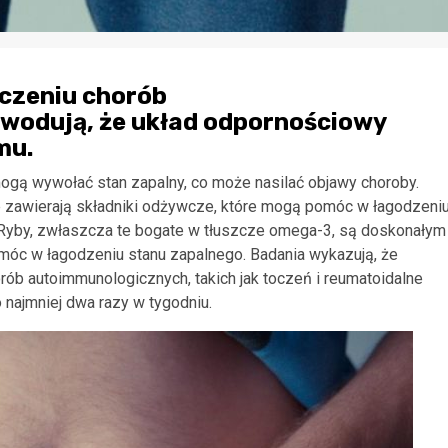
eczeniu chorób
wodują, że układ odpornościowy
mu.
 mogą wywołać stan zapalny, co może nasilać objawy choroby.
e zawierają składniki odżywcze, które mogą pomóc w łagodzeni
yRyby, zwłaszcza te bogate w tłuszcze omega-3, są doskonałym
móc w łagodzeniu stanu zapalnego. Badania wykazują, że
b autoimmunologicznych, takich jak toczeń i reumatoidalne
 najmniej dwa razy w tygodniu.