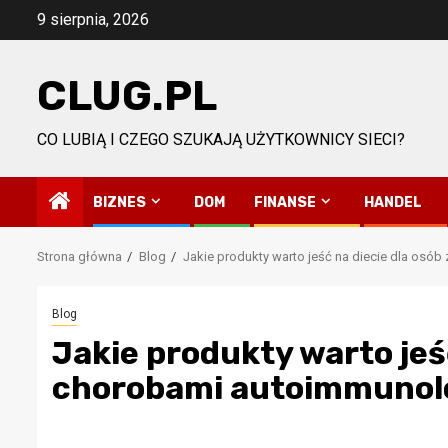
Przejdź
9 sierpnia, 2026
do
treści
CLUG.PL
CO LUBIĄ I CZEGO SZUKAJĄ UŻYTKOWNICY SIECI?
BIZNES
DOM
FINANSE
HANDEL
Strona główna
Blog
Jakie produkty warto jeść na diecie dla os
Blog
Jakie produkty warto jeść
chorobami autoimmunol