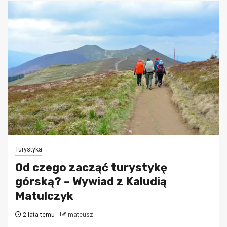
Turystyka
Od czego zacząć turystykę
górską? – Wywiad z Kaludią
Matulczyk
2 lata temu
mateusz