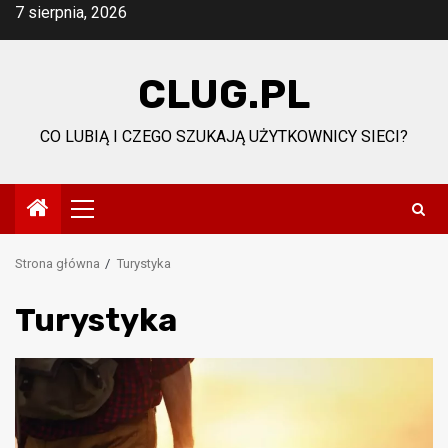
Przejdź
7 sierpnia, 2026
do
treści
CLUG.PL
CO LUBIĄ I CZEGO SZUKAJĄ UŻYTKOWNICY SIECI?
Menu
główne
Strona główna
Turystyka
Turystyka