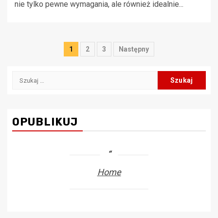
nie tylko pewne wymagania, ale również idealnie...
Stronicowanie
1
2
3
Następny
wpisów
Szukaj:
OPUBLIKUJ
Home