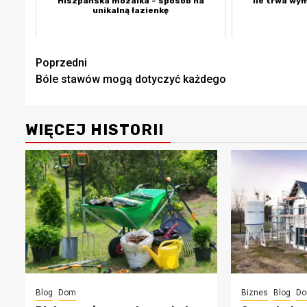
Hiszpańska mozaika – sposób na
Ile trwa wym
unikalną łazienkę
Zobacz
Poprzedni
Bóle stawów mogą dotyczyć każdego
wpisy
WIĘCEJ HISTORII
Blog
Dom
Biznes
Blog
D