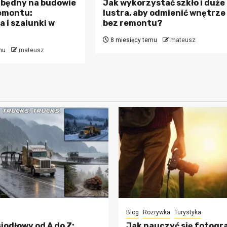
zbędny na budowie
Jak wykorzystać szkło i duże
remontu:
lustra, aby odmienić wnętrze
 i szalunki w
bez remontu?
8 miesięcy temu
mateusz
mu
mateusz
Blog
Rozrywka
Turystyka
iodłowy od A do Z:
Jak nauczyć się fotogr