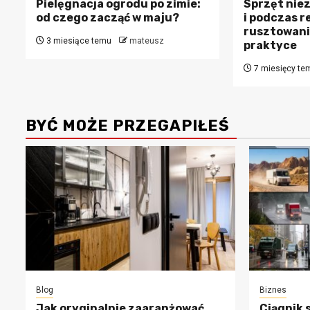
Pielęgnacja ogrodu po zimie:
Sprzęt nie
od czego zacząć w maju?
i podczas 
rusztowania
3 miesiące temu
mateusz
praktyce
7 miesięcy te
BYĆ MOŻE PRZEGAPIŁEŚ
Blog
Biznes
Jak oryginalnie zaaranżować
Ciągnik s