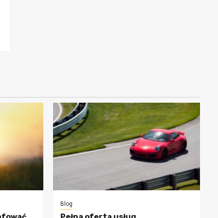
Blog
afować
Pełna oferta usług