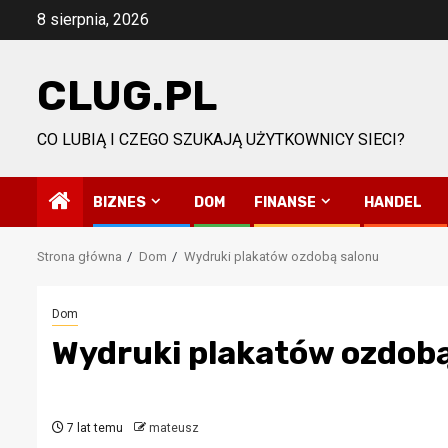
Przejdź
8 sierpnia, 2026
do
treści
CLUG.PL
CO LUBIĄ I CZEGO SZUKAJĄ UŻYTKOWNICY SIECI?
BIZNES
DOM
FINANSE
HANDEL
Strona główna
Dom
Wydruki plakatów ozdobą salonu
Dom
Wydruki plakatów ozdobą
7 lat temu
mateusz