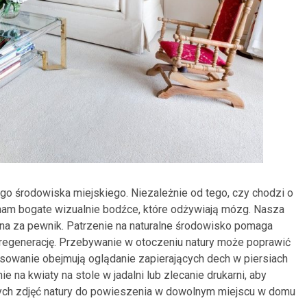
go środowiska miejskiego. Niezależnie od tego, czy chodzi o
ą nam bogate wizualnie bodźce, które odżywiają mózg. Nasza
rana za pewnik. Patrzenie na naturalne środowisko pomaga
a regenerację. Przebywanie w otoczeniu natury może poprawić
owanie obejmują oglądanie zapierających dech w piersiach
 na kwiaty na stole w jadalni lub zlecanie drukarni, aby
nych zdjęć natury do powieszenia w dowolnym miejscu w domu