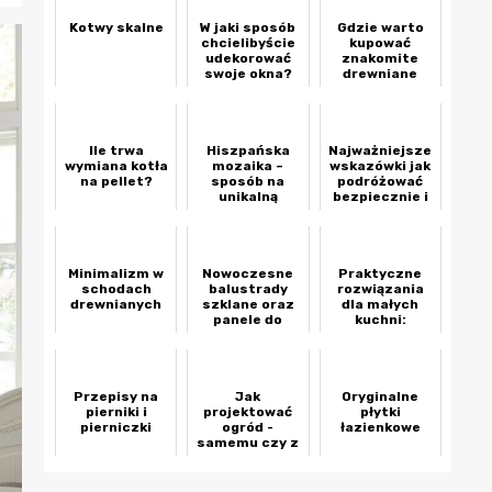
Kotwy skalne
W jaki sposób
Gdzie warto
chcielibyście
kupować
udekorować
znakomite
swoje okna?
drewniane
karnisze
okienne?
Ile trwa
Hiszpańska
Najważniejsze
wymiana kotła
mozaika –
wskazówki jak
na pellet?
sposób na
podróżować
unikalną
bezpiecznie i
łazienkę
bez stresu
Minimalizm w
Nowoczesne
Praktyczne
schodach
balustrady
rozwiązania
drewnianych
szklane oraz
dla małych
panele do
kuchni:
kuchni i
Optymalizacja
łazienek
przestrzeni i
pomysły na
przechowywanie
Przepisy na
Jak
Oryginalne
pierniki i
projektować
płytki
pierniczki
ogród -
łazienkowe
samemu czy z
pomocą
architekta
krajobrazu?