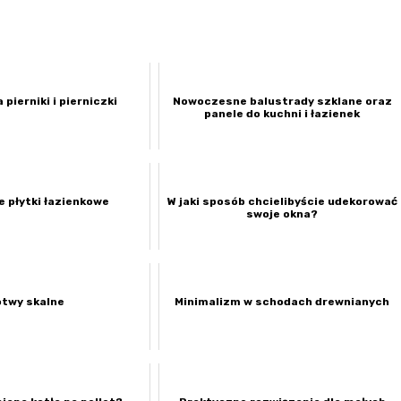
 pierniki i pierniczki
Nowoczesne balustrady szklane oraz
panele do kuchni i łazienek
e płytki łazienkowe
W jaki sposób chcielibyście udekorować
swoje okna?
otwy skalne
Minimalizm w schodach drewnianych