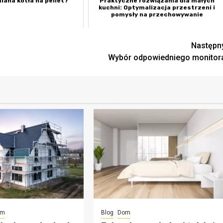
iana kotła na pellet?
Praktyczne rozwiązania dla małych
kuchni: Optymalizacja przestrzeni i
pomysły na przechowywanie
Następn
Wybór odpowiedniego monitor
om
Blog
Dom