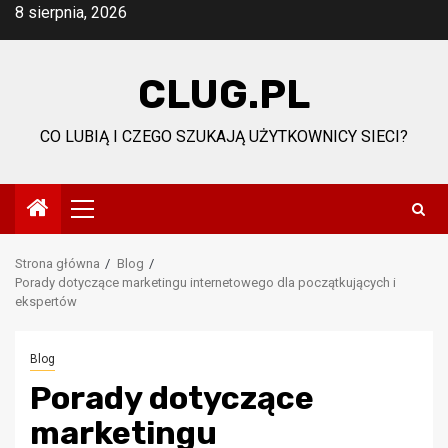
Przejdź
8 sierpnia, 2026
do
treści
CLUG.PL
CO LUBIĄ I CZEGO SZUKAJĄ UŻYTKOWNICY SIECI?
Menu
główne
Strona główna
Blog
Porady dotyczące marketingu internetowego dla początkujących i
ekspertów
Blog
Porady dotyczące
marketingu