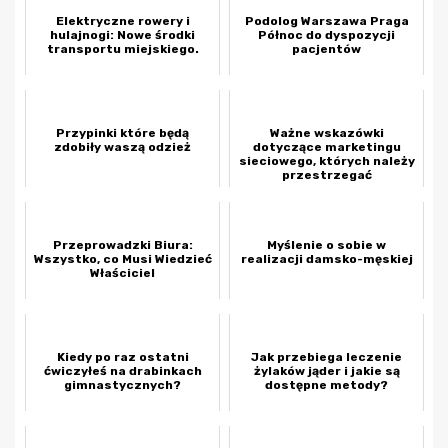
Elektryczne rowery i
Podolog Warszawa Praga
hulajnogi: Nowe środki
Północ do dyspozycji
transportu miejskiego.
pacjentów
Przypinki które będą
Ważne wskazówki
zdobiły waszą odzież
dotyczące marketingu
sieciowego, których należy
przestrzegać
Przeprowadzki Biura:
Myślenie o sobie w
Wszystko, co Musi Wiedzieć
realizacji damsko-męskiej
Właściciel
Kiedy po raz ostatni
Jak przebiega leczenie
ćwiczyłeś na drabinkach
żylaków jąder i jakie są
gimnastycznych?
dostępne metody?