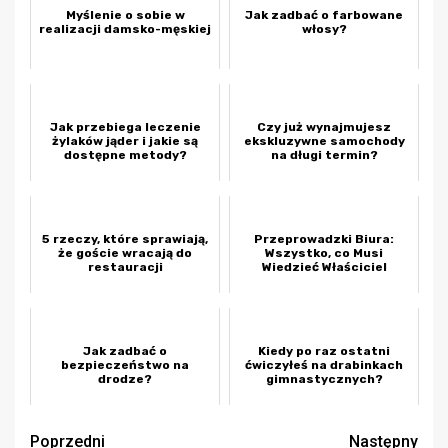
Myślenie o sobie w
Jak zadbać o farbowane
realizacji damsko-męskiej
włosy?
Jak przebiega leczenie
Czy już wynajmujesz
żylaków jąder i jakie są
ekskluzywne samochody
dostępne metody?
na długi termin?
5 rzeczy, które sprawiają,
Przeprowadzki Biura:
że goście wracają do
Wszystko, co Musi
restauracji
Wiedzieć Właściciel
Jak zadbać o
Kiedy po raz ostatni
bezpieczeństwo na
ćwiczyłeś na drabinkach
drodze?
gimnastycznych?
Zobacz
Poprzedni
Następny