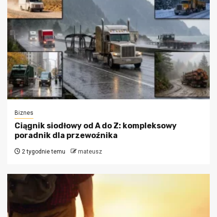
Biznes
Ciągnik siodłowy od A do Z: kompleksowy
poradnik dla przewoźnika
2 tygodnie temu
mateusz