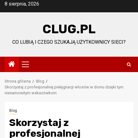
Przejdź
8 sierpnia, 2026
do
treści
CLUG.PL
CO LUBIĄ I CZEGO SZUKAJĄ UŻYTKOWNICY SIECI?
Menu
główne
Strona główna
Blog
Skorzystaj z profesjonalnej pielęgnacji włosów w domu dzięki tym
niesamowitym wskazówkom
Blog
Skorzystaj z
profesjonalnej