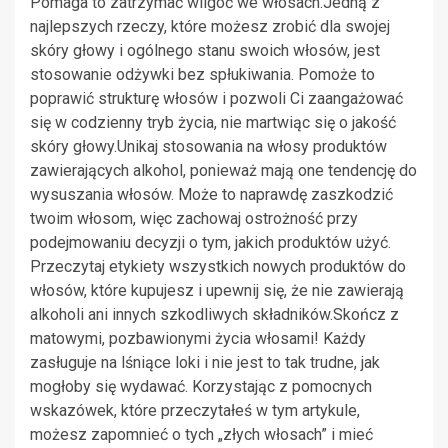
Pomaga to zatrzymać wilgoć we włosach.Jedną z
najlepszych rzeczy, które możesz zrobić dla swojej
skóry głowy i ogólnego stanu swoich włosów, jest
stosowanie odżywki bez spłukiwania. Pomoże to
poprawić strukturę włosów i pozwoli Ci zaangażować
się w codzienny tryb życia, nie martwiąc się o jakość
skóry głowy.Unikaj stosowania na włosy produktów
zawierających alkohol, ponieważ mają one tendencję do
wysuszania włosów. Może to naprawdę zaszkodzić
twoim włosom, więc zachowaj ostrożność przy
podejmowaniu decyzji o tym, jakich produktów użyć.
Przeczytaj etykiety wszystkich nowych produktów do
włosów, które kupujesz i upewnij się, że nie zawierają
alkoholi ani innych szkodliwych składników.Skończ z
matowymi, pozbawionymi życia włosami! Każdy
zasługuje na lśniące loki i nie jest to tak trudne, jak
mogłoby się wydawać. Korzystając z pomocnych
wskazówek, które przeczytałeś w tym artykule,
możesz zapomnieć o tych „złych włosach” i mieć