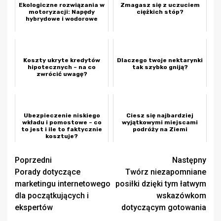
Ekologiczne rozwiązania w
Zmagasz się z uczuciem
motoryzacji: Napędy
ciężkich stóp?
hybrydowe i wodorowe
Koszty ukryte kredytów
Dlaczego twoje nektarynki
hipotecznych – na co
tak szybko gniją?
zwrócić uwagę?
Ubezpieczenie niskiego
Ciesz się najbardziej
wkładu i pomostowe – co
wyjątkowymi miejscami
to jest i ile to faktycznie
podróży na Ziemi
kosztuje?
Zobacz
Poprzedni
Następny
Porady dotyczące
Twórz niezapomniane
wpisy
marketingu internetowego
posiłki dzięki tym łatwym
dla początkujących i
wskazówkom
ekspertów
dotyczącym gotowania