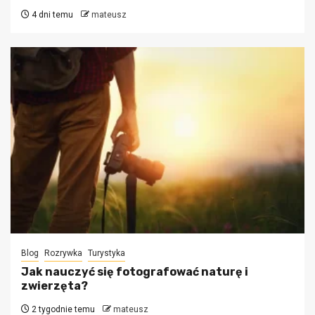
4 dni temu
mateusz
Blog
Rozrywka
Turystyka
Jak nauczyć się fotografować naturę i
zwierzęta?
2 tygodnie temu
mateusz