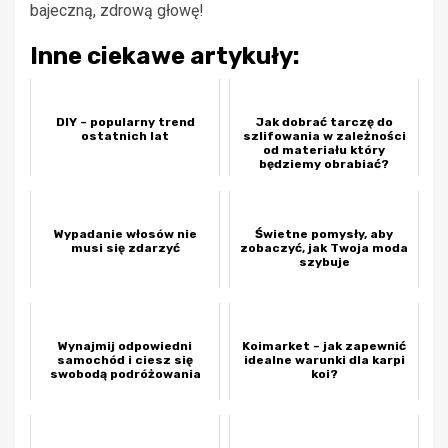
bajeczną, zdrową głowę!
Inne ciekawe artykuły:
DIY – popularny trend
Jak dobrać tarczę do
ostatnich lat
szlifowania w zależności
od materiału który
będziemy obrabiać?
Wypadanie włosów nie
Świetne pomysły, aby
musi się zdarzyć
zobaczyć, jak Twoja moda
szybuje
Wynajmij odpowiedni
Koimarket – jak zapewnić
samochód i ciesz się
idealne warunki dla karpi
swobodą podróżowania
koi?