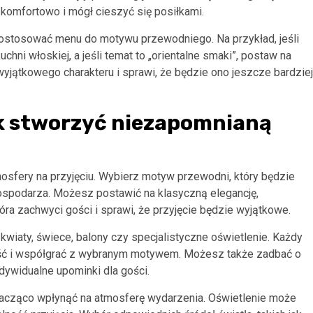
komfortowo i mógł cieszyć się posiłkami.
dostosować menu do motywu przewodniego. Na przykład, jeśli
chni włoskiej, a jeśli temat to „orientalne smaki”, postaw na
 wyjątkowego charakteru i sprawi, że będzie ono jeszcze bardziej
ak stworzyć niezapomnianą
osfery na przyjęciu. Wybierz motyw przewodni, który będzie
gospodarza. Możesz postawić na klasyczną elegancję,
ra zachwyci gości i sprawi, że przyjęcie będzie wyjątkowe.
kwiaty, świece, balony czy specjalistyczne oświetlenie. Każdy
ść i współgrać z wybranym motywem. Możesz także zadbać o
ndywidualne upominki dla gości.
nacząco wpłynąć na atmosferę wydarzenia. Oświetlenie może