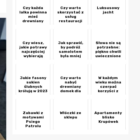
Czy każda
Czy warto
Luksusowy
lalka powinna
skorzystać z
jacht
mieć
usług
drewniany
restauracji
domek?
podczas
planowania
przyjęcia?
Czy wiesz,
Jak sprawić,
Słowa nie są
jakie potrawy
by podróż
potrzebne:
najczęściej
samolotem
piękno chwili
wybierają
była mniej
uwiecznione
goście weselni
stresująca
przez
w
fotografii
restauracjach
ślubnej!
w Wilanowie?
Jakie fasony
Czy warto
W każdym
sukien
nabyć
wieku można
ślubnych
drewniany
czerpać
królują w 2023
domek dla
korzyści z
roku?
lelek?
układania
klocków Lego
Zabawki z
Włóczki ze
Apartamenty
motywami
sklepu
blisko
Psiego
Krupówek
Patrolu