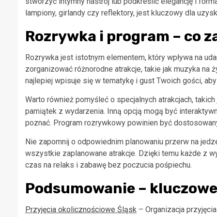
stworzyć intymny nastrój lub podkreślić elegancję i form
lampiony, girlandy czy reflektory, jest kluczowy dla uzy
Rozrywka i program – co 
Rozrywka jest istotnym elementem, który wpływa na udan
zorganizować różnorodne atrakcje, takie jak muzyka na 
najlepiej wpisuje się w tematykę i gust Twoich gości, a
Warto również pomyśleć o specjalnych atrakcjach, takich
pamiątek z wydarzenia. Inną opcją mogą być interaktywn
poznać. Program rozrywkowy powinien być dostosowany d
Nie zapomnij o odpowiednim planowaniu przerw na jedze
wszystkie zaplanowane atrakcje. Dzięki temu każde z w
czas na relaks i zabawę bez poczucia pośpiechu.
Podsumowanie – kluczowe
Przyjęcia okolicznościowe Śląsk
– Organizacja przyjęci