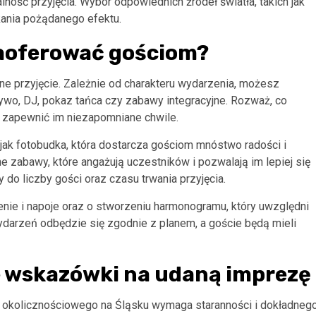
alność przyjęcia. Wybór odpowiednich źródeł światła, takich jak
skania pożądanego efektu.
zaoferować gościom?
e przyjęcie. Zależnie od charakteru wydarzenia, możesz
żywo, DJ, pokaz tańca czy zabawy integracyjne. Rozważ, co
by zapewnić im niezapomniane chwile.
 jak fotobudka, która dostarcza gościom mnóstwo radości i
e zabawy, które angażują uczestników i pozwalają im lepiej się
o liczby gości oraz czasu trwania przyjęcia.
nie i napoje oraz o stworzeniu harmonogramu, który uwzględni
ydarzeń odbędzie się zgodnie z planem, a goście będą mieli
 wskazówki na udaną imprezę
a okolicznościowego na Śląsku wymaga staranności i dokładneg