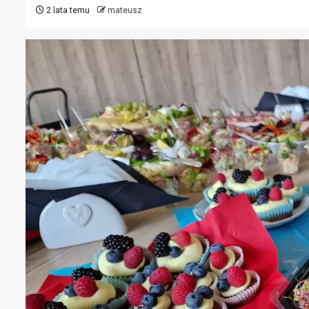
2 lata temu
mateusz