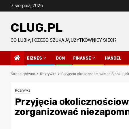
Przejdź
7 sierpnia, 2026
do
treści
CLUG.PL
CO LUBIĄ I CZEGO SZUKAJĄ UŻYTKOWNICY SIECI?
BIZNES
DOM
FINANSE
HANDEL
Strona główna
Rozrywka
Przyjęcia okolicznościowe na Śląsku: 
Rozrywka
Przyjęcia okolicznościow
zorganizować niezapomn