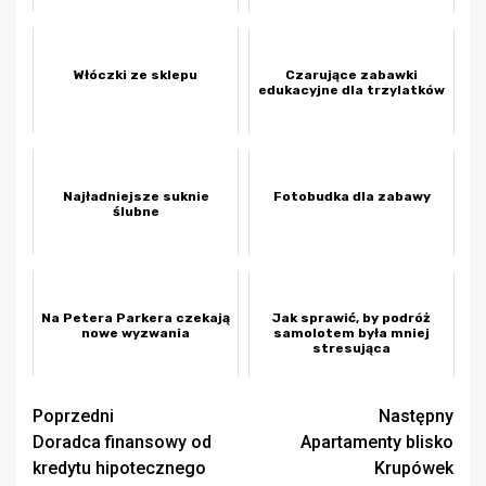
Włóczki ze sklepu
Czarujące zabawki
edukacyjne dla trzylatków
Najładniejsze suknie
Fotobudka dla zabawy
ślubne
Na Petera Parkera czekają
Jak sprawić, by podróż
nowe wyzwania
samolotem była mniej
stresująca
Zobacz
Poprzedni
Następny
Doradca finansowy od
Apartamenty blisko
wpisy
kredytu hipotecznego
Krupówek