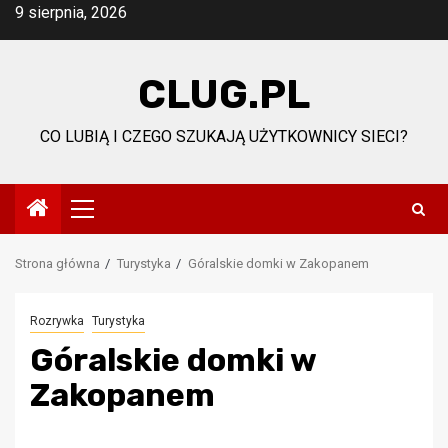
Przejdź
9 sierpnia, 2026
do
treści
CLUG.PL
CO LUBIĄ I CZEGO SZUKAJĄ UŻYTKOWNICY SIECI?
Menu
główne
Strona główna
Turystyka
Góralskie domki w Zakopanem
Rozrywka
Turystyka
Góralskie domki w
Zakopanem