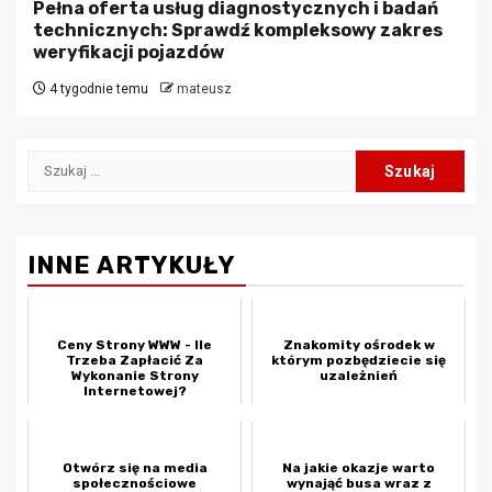
Pełna oferta usług diagnostycznych i badań
technicznych: Sprawdź kompleksowy zakres
weryfikacji pojazdów
4 tygodnie temu
mateusz
Szukaj:
INNE ARTYKUŁY
Ceny Strony WWW - Ile
Znakomity ośrodek w
Trzeba Zapłacić Za
którym pozbędziecie się
Wykonanie Strony
uzależnień
Internetowej?
Otwórz się na media
Na jakie okazje warto
społecznościowe
wynająć busa wraz z