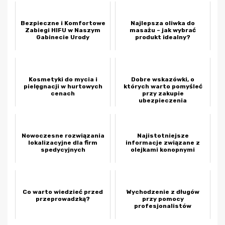
Bezpieczne i Komfortowe
Najlepsza oliwka do
Zabiegi HIFU w Naszym
masażu – jak wybrać
Gabinecie Urody
produkt idealny?
Kosmetyki do mycia i
Dobre wskazówki, o
pielęgnacji w hurtowych
których warto pomyśleć
cenach
przy zakupie
ubezpieczenia
Nowoczesne rozwiązania
Najistotniejsze
lokalizacyjne dla firm
informacje związane z
spedycyjnych
olejkami konopnymi
Co warto wiedzieć przed
Wychodzenie z długów
przeprowadzką?
przy pomocy
profesjonalistów