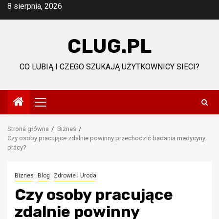
Przejdź
8 sierpnia, 2026
do
treści
CLUG.PL
CO LUBIĄ I CZEGO SZUKAJĄ UŻYTKOWNICY SIECI?
Menu
główne
Strona główna
Biznes
Czy osoby pracujące zdalnie powinny przechodzić badania medycyny
pracy?
Biznes
Blog
Zdrowie i Uroda
Czy osoby pracujące
zdalnie powinny