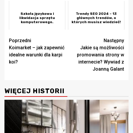
Szkoła językowa i
Trendy SEO 2024 – 13
likwidacja sprzętu
głównych trendów, o
komputerowego.
których musisz wiedzieć!
Zobacz
Poprzedni
Następny
Koimarket – jak zapewnić
Jakie są możliwości
wpisy
idealne warunki dla karpi
promowania strony w
koi?
internecie? Wywiad z
Joanną Galant
WIĘCEJ HISTORII