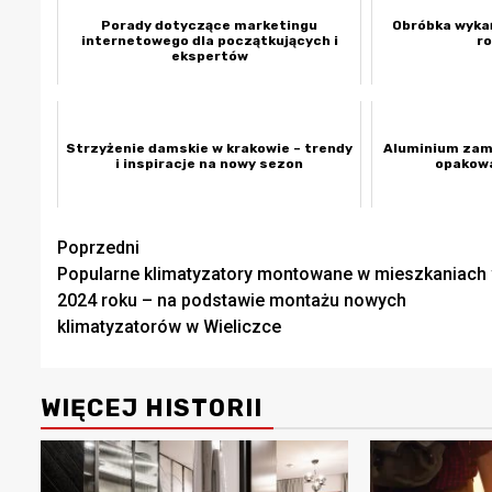
Porady dotyczące marketingu
Obróbka wykań
internetowego dla początkujących i
ro
ekspertów
Strzyżenie damskie w krakowie – trendy
Aluminium zami
i inspiracje na nowy sezon
opakowa
Zobacz
Poprzedni
Popularne klimatyzatory montowane w mieszkaniach
wpisy
2024 roku – na podstawie montażu nowych
klimatyzatorów w Wieliczce
WIĘCEJ HISTORII