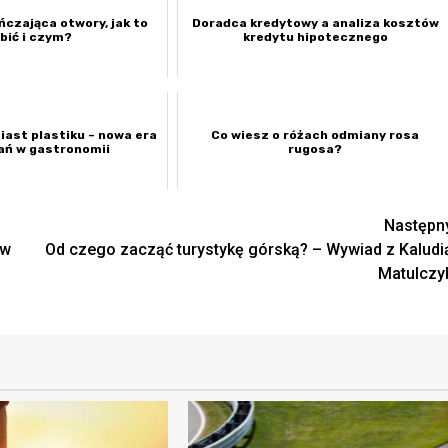
czająca otwory, jak to
Doradca kredytowy a analiza kosztów
bić i czym?
kredytu hipotecznego
ast plastiku – nowa era
Co wiesz o różach odmiany rosa
ń w gastronomii
rugosa?
Następn
 w
Od czego zacząć turystykę górską? – Wywiad z Kaludi
Matulczy