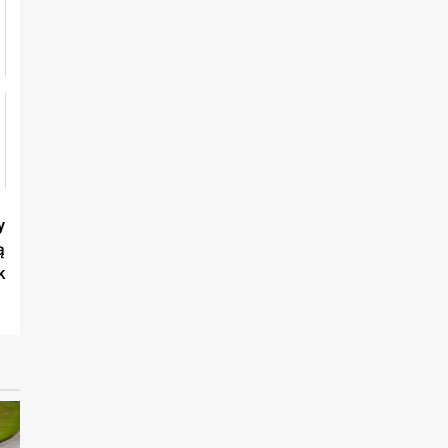
y
ą
k