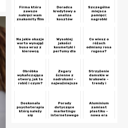
Firma która
Doradca
Szczególne
zawsze
kredytowy a
miejsca
nakręci wam
analiza
pamięci:
znakomity film
kosztów
nagrobki
promocyjny
kredytu
dziecięce
hipotecznego
Na jakie okazje
Wysokiej
Co wiesz o
warto wynająć
jakości
różach
busa wraz z
kosmetyki i
odmiany rosa
kierowcą
perfumy dla
rugosa?
każdej kobiety
Obróbka
Zegary
Strzyżenie
wykańczająca
ścienne z
damskie w
otwory, jak to
nadrukami –
krakowie –
robić i czym?
najważniejsze
trendy i
atuty
inspiracje na
nowy sezon
Doskonała
Porady
Aluminium
psychoterapia
dotyczące
zamiast
którą należy
marketingu
plastiku –
się
internetowego
nowa era
zainteresować
dla
opakowań w
początkujących
gastronomii
i ekspertów