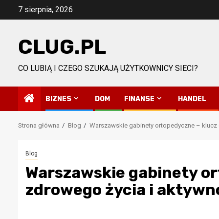
Przejdź
7 sierpnia, 2026
do
treści
CLUG.PL
CO LUBIĄ I CZEGO SZUKAJĄ UŻYTKOWNICY SIECI?
BIZNES
DOM
FINANSE
HANDEL
Strona główna
Blog
Warszawskie gabinety ortopedyczne – klucz 
Blog
Warszawskie gabinety or
zdrowego życia i aktywn