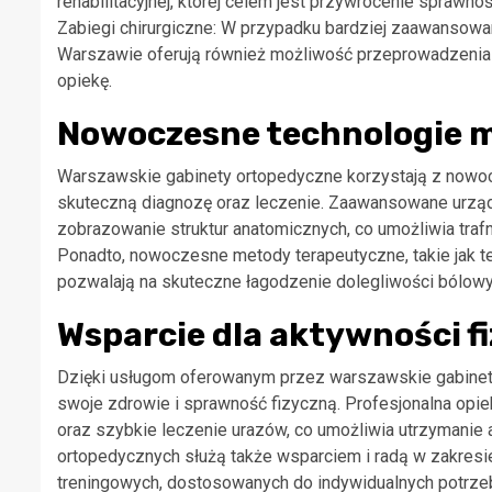
rehabilitacyjnej, której celem jest przywrócenie sprawno
Zabiegi chirurgiczne: W przypadku bardziej zaawansow
Warszawie oferują również możliwość przeprowadzenia
opiekę.
Nowoczesne technologie 
Warszawskie gabinety ortopedyczne korzystają z nowoc
skuteczną diagnozę oraz leczenie. Zaawansowane urząd
zobrazowanie struktur anatomicznych, co umożliwia tr
Ponadto, nowoczesne metody terapeutyczne, takie jak te
pozwalają na skuteczne łagodzenie dolegliwości bólowy
Wsparcie dla aktywności f
Dzięki usługom oferowanym przez warszawskie gabinet
swoje zdrowie i sprawność fizyczną. Profesjonalna op
oraz szybkie leczenie urazów, co umożliwia utrzymanie a
ortopedycznych służą także wsparciem i radą w zakresi
treningowych, dostosowanych do indywidualnych potrzeb