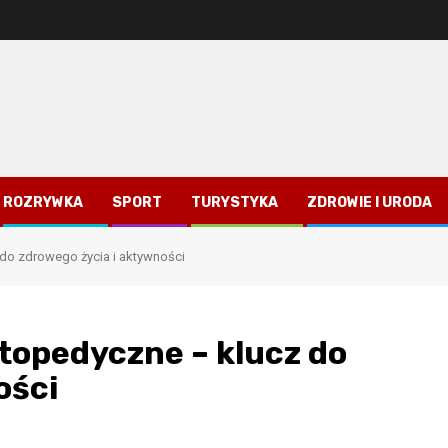
ROZRYWKA
SPORT
TURYSTYKA
ZDROWIE I URODA
do zdrowego życia i aktywności
topedyczne – klucz do
ości