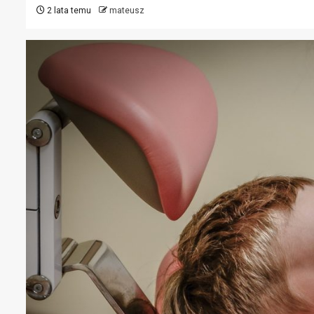
2 lata temu
mateusz