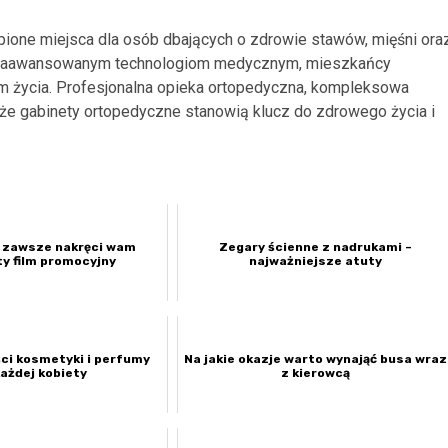
ione miejsca dla osób dbających o zdrowie stawów, mięśni ora
az zaawansowanym technologiom medycznym, mieszkańcy
 życia. Profesjonalna opieka ortopedyczna, kompleksowa
 że gabinety ortopedyczne stanowią klucz do zdrowego życia i
a zawsze nakręci wam
Zegary ścienne z nadrukami –
y film promocyjny
najważniejsze atuty
ści kosmetyki i perfumy
Na jakie okazje warto wynająć busa wraz
każdej kobiety
z kierowcą