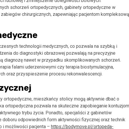
ści ruchowej i zmniejszenie dolegliwości bólowych.
anych schorzeń ortopedycznych, gabinety ortopedyczne w
 zabiegów chirurgicznych, zapewniając pacjentom kompleksow
medyczne
zesnych technologii medycznych, co pozwala na szybką i
zenia do diagnostyki obrazowej pozwalają na precyzyjne
afną diagnozę nawet w przypadku skomplikowanych schorzeń.
rapia falami uderzeniowymi czy terapia biostymulacyjna,
ch oraz przyspieszenie procesu rekonwalescencji.
izycznej
y ortopedyczne, mieszkańcy stolicy mogą aktywnie dbać o
ieka ortopedyczna pozwala na skuteczne zapobieganie kontuzjo
ktywnego trybu życia. Ponadto, specjaliści z gabinetów
e doboru odpowiednich form aktywności fizycznej oraz technik
 i możliwości pacjenta –
https://bodymove.pl/ortopeda-