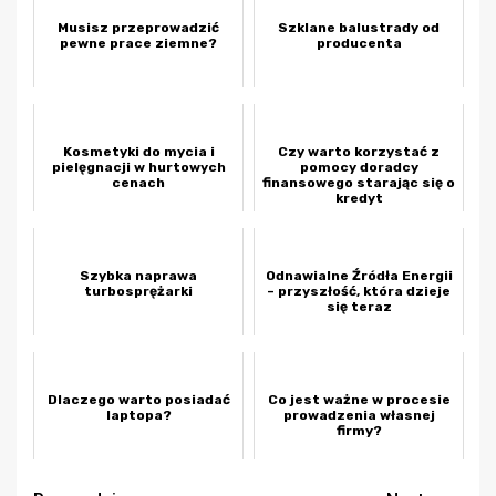
Musisz przeprowadzić
Szklane balustrady od
pewne prace ziemne?
producenta
Kosmetyki do mycia i
Czy warto korzystać z
pielęgnacji w hurtowych
pomocy doradcy
cenach
finansowego starając się o
kredyt
Szybka naprawa
Odnawialne Źródła Energii
turbosprężarki
– przyszłość, która dzieje
się teraz
Dlaczego warto posiadać
Co jest ważne w procesie
laptopa?
prowadzenia własnej
firmy?