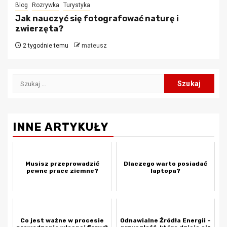
Blog
Rozrywka
Turystyka
Jak nauczyć się fotografować naturę i
zwierzęta?
2 tygodnie temu
mateusz
Szukaj:
INNE ARTYKUŁY
Musisz przeprowadzić
Dlaczego warto posiadać
pewne prace ziemne?
laptopa?
Co jest ważne w procesie
Odnawialne Źródła Energii –