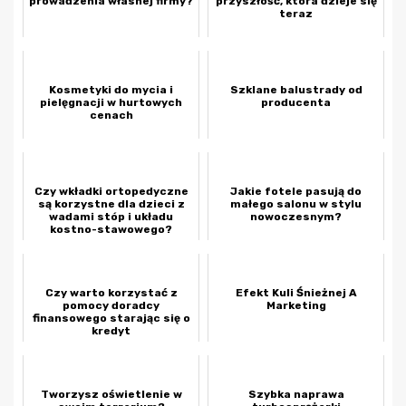
prowadzenia własnej firmy?
przyszłość, która dzieje się
teraz
Kosmetyki do mycia i
Szklane balustrady od
pielęgnacji w hurtowych
producenta
cenach
Czy wkładki ortopedyczne
Jakie fotele pasują do
są korzystne dla dzieci z
małego salonu w stylu
wadami stóp i układu
nowoczesnym?
kostno-stawowego?
Czy warto korzystać z
Efekt Kuli Śnieżnej A
pomocy doradcy
Marketing
finansowego starając się o
kredyt
Tworzysz oświetlenie w
Szybka naprawa