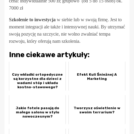
cena: indywidualnie 500 zł; grupowo (od 5 do 15 osób) ok.
7000 zł
Szkolenie to inwestycja
w siebie lub w swoją firmę. Jest to
moment integracji ale także i intensywnej nauki. By utrzymać
swoją pozycję na szczycie, nie wolno zwalniać tempa
rozwoju, który oferują nam szkolenia.
Inne ciekawe artykuły:
Czy wkładki ortopedyczne
Efekt Kuli Śnieżnej A
są korzystne dla dzieci z
Marketing
wadami stóp i układu
kostno-stawowego?
Jakie fotele pasują do
Tworzysz oświetlenie w
małego salonu w stylu
swoim terrarium?
nowoczesnym?