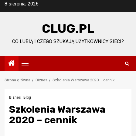
Przejdź
8 sierpnia, 2026
do
treści
CLUG.PL
CO LUBIĄ I CZEGO SZUKAJĄ UŻYTKOWNICY SIECI?
Menu
główne
Strona główna
Biznes
Szkolenia Warszawa 2020 – cennik
Biznes
Blog
Szkolenia Warszawa
2020 – cennik