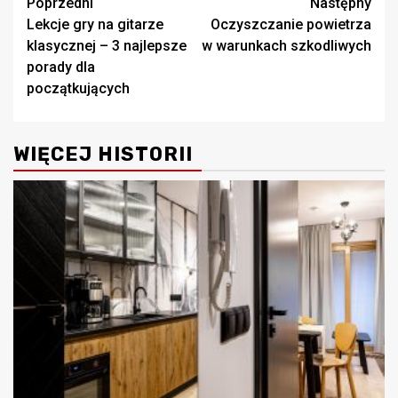
Zobacz
Poprzedni
Następny
Lekcje gry na gitarze
Oczyszczanie powietrza
wpisy
klasycznej – 3 najlepsze
w warunkach szkodliwych
porady dla
początkujących
WIĘCEJ HISTORII