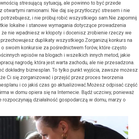
nością stresującą sytuacją, ale powinno to być przede
z otwartymi ramionami. Nie daj się przytłoczyć stresem i nie
j potrzebujesz, i nie próbuj robić wszystkiego sam.Nie zapomnij
ystkie lokalne i stanowe wymagania dotyczące prowadzenia
 że nie wpadniesz w kłopoty i docenisz zrobienie rzeczy we
 przechowujesz duplikaty wszystkiego.Zorganizuj konkurs na
e o swoim konkursie za pośrednictwem forów, które często
ościnnych wpisów na blogach i wszelkich innych metod, jakie
racuj nagrodę, która jest warta zachodu, ale nie przesadzona.
ć dokładny biznesplan. To tylko punkt wyjścia, zawsze możesz
oże Ci się zorganizować i przejść przez proces tworzenia
esplanu i co jakiś czas go aktualizować.Możesz odpisać część
firma w domu opiera się na Internecie. Bądź uczciwy, ponieważ
re rozpoczynają działalność gospodarczą w domu, marzy o