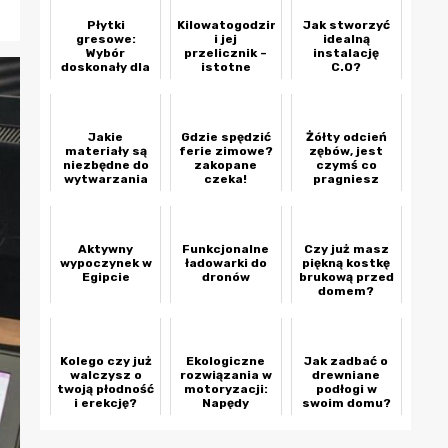
Płytki
Kilowatogodzina
Jak stworzyć
gresowe:
i jej
idealną
Wybór
przelicznik –
instalację
doskonały dla
istotne
C.O?
trwałych
informacje
podłóg.
Jakie
Gdzie spędzić
Żółty odcień
materiały są
ferie zimowe?
zębów, jest
niezbędne do
zakopane
czymś co
wytwarzania
czeka!
pragniesz
trwałych
wyeliminować
przypinek?
Aktywny
Funkcjonalne
Czy już masz
wypoczynek w
ładowarki do
piękną kostkę
Egipcie
dronów
brukową przed
domem?
Kolego czy już
Ekologiczne
Jak zadbać o
walczysz o
rozwiązania w
drewniane
twoją płodność
motoryzacji:
podłogi w
i erekcję?
Napędy
swoim domu?
hybrydowe i
wodorowe