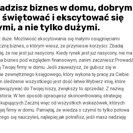
owadzisz biznes w domu, dobrym
 świętować i ekscytować się
i, a nie tylko dużymi.
ż duże. Możliwość ekscytowania się małymi osiągnięciami
nij biznes, o którym wiesz, że przyniesie korzyści. Zbadaj
 że nie jest już nasycony. Kiedy rynek jest już nasycony, nie ma
na biznes pod względem finansowym, zanim zaczniesz.Prowad
ą Twojej firmy w domu. Jeśli zauważysz, że gubisz się w
ie zewnętrznego księgowego, który wykona tę pracę za Ciebie.
ym śledzenie wszystkiego jest dość łatwe.Wybierz imię, które
nawiązywać do Twojej niszy, zwiększy to sprzedaż. Z nazwą
istoria. W ten sposób opracujesz skoncentrowaną strategię
 kupujących.Zacznij więc od wszystkich wskazówek, których
wojej firmy w domu. Pamiętaj, że wiedza o czymś to tylko połowa
o się nauczyłeś, najlepiej jak potrafisz, jeśli masz nadzieję