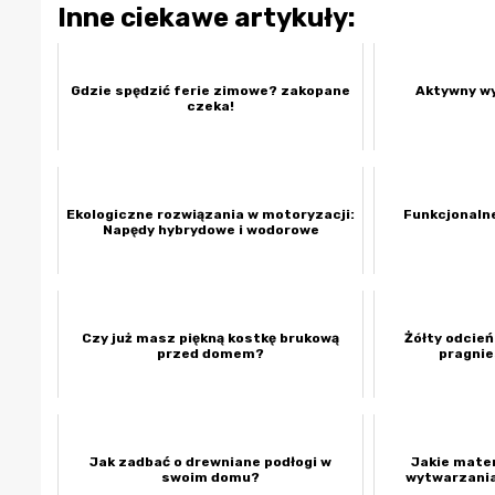
Inne ciekawe artykuły:
Gdzie spędzić ferie zimowe? zakopane
Aktywny w
czeka!
Ekologiczne rozwiązania w motoryzacji:
Funkcjonaln
Napędy hybrydowe i wodorowe
Czy już masz piękną kostkę brukową
Żółty odcień
przed domem?
pragni
Jak zadbać o drewniane podłogi w
Jakie mater
swoim domu?
wytwarzania