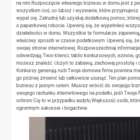
na nim.Rozpoczęcie własnego biznesu w domu jest z pew
wszystkim coś, co lubisz i wyzwanie, które przyjmujesz 
wypal się. Zatrudnij lub uzyskaj dodatkową pomoc, które
o papierkowej robocie. Upewnij się, że wypełniłeś wsz
działalności w domu. Wszystkie te formularze zapewnią,
właściwy sposób w czasie podatkowym. Upewnij się, że
swojej stronie internetowej. Rozpowszechniaj informacj
odwiedzają Twoi klienci, tablic konkursowych, ezinów, g
możesz znaleźć. Uczyń to zabawą, zachowaj prostotę i op
Konkursy generują ruch.Twoja domowa firma powinna mie
go później zmienić lub całkowicie usunąć. Ten plan pom
biznesu z jasnym celem. Musisz wrócić do swojego bizn
swojego rachunku internetowego na podatki, jeśli Twoja 
ochroni Cię to w przypadku audytu.Większość osób, któ
ogromnym sukcesie i bogactwie.