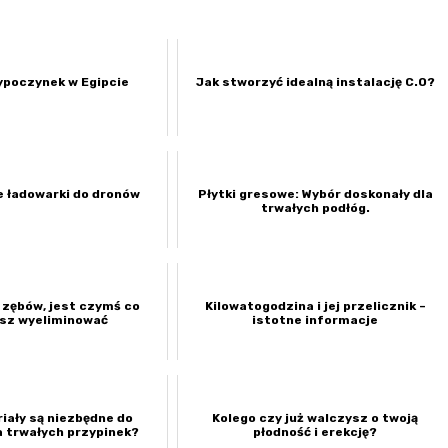
ypoczynek w Egipcie
Jak stworzyć idealną instalację C.O?
e ładowarki do dronów
Płytki gresowe: Wybór doskonały dla
trwałych podłóg.
 zębów, jest czymś co
Kilowatogodzina i jej przelicznik –
esz wyeliminować
istotne informacje
iały są niezbędne do
Kolego czy już walczysz o twoją
 trwałych przypinek?
płodność i erekcję?