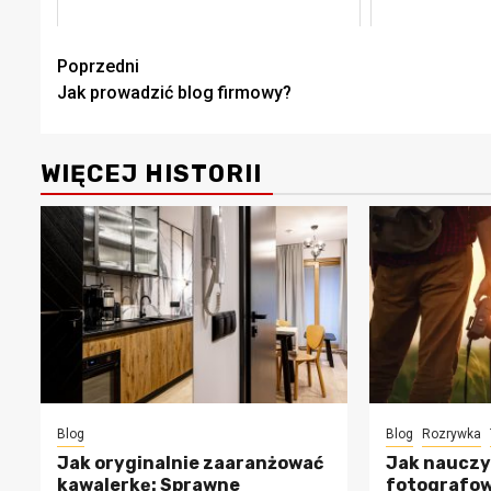
Zobacz
Poprzedni
Jak prowadzić blog firmowy?
wpisy
WIĘCEJ HISTORII
Blog
Blog
Rozrywka
Jak oryginalnie zaaranżować
Jak nauczy
kawalerkę: Sprawne
fotografow