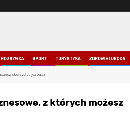
ROZRYWKA
SPORT
TURYSTYKA
ZDROWIE I URODA
ożesz skorzystać już teraz
znesowe, z których możesz