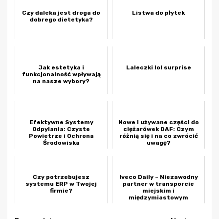
Czy daleka jest droga do
Listwa do płytek
dobrego dietetyka?
Jak estetyka i
Laleczki lol surprise
funkcjonalność wpływają
na nasze wybory?
Efektywne Systemy
Nowe i używane części do
Odpylania: Czyste
ciężarówek DAF: Czym
Powietrze i Ochrona
różnią się i na co zwrócić
Środowiska
uwagę?
Czy potrzebujesz
Iveco Daily – Niezawodny
systemu ERP w Twojej
partner w transporcie
firmie?
miejskim i
międzymiastowym