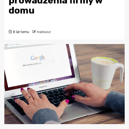
prowadzenia firmy w
domu
8 lat temu
mateusz