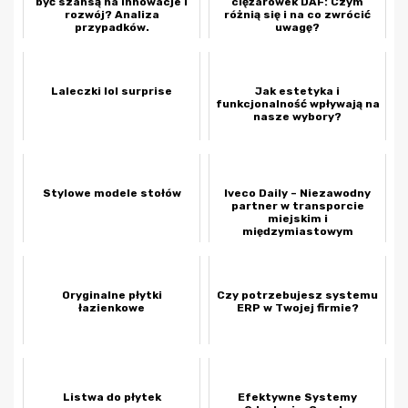
być szansą na innowacje i
ciężarówek DAF: Czym
rozwój? Analiza
różnią się i na co zwrócić
przypadków.
uwagę?
Laleczki lol surprise
Jak estetyka i
funkcjonalność wpływają na
nasze wybory?
Stylowe modele stołów
Iveco Daily – Niezawodny
partner w transporcie
miejskim i
międzymiastowym
Oryginalne płytki
Czy potrzebujesz systemu
łazienkowe
ERP w Twojej firmie?
Listwa do płytek
Efektywne Systemy