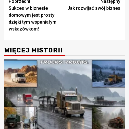
Zobacz
Poprzedni
Następny
Sukces w biznesie
Jak rozwijać swój biznes
wpisy
domowym jest prosty
dzięki tym wspaniałym
wskazówkom!
WIĘCEJ HISTORII