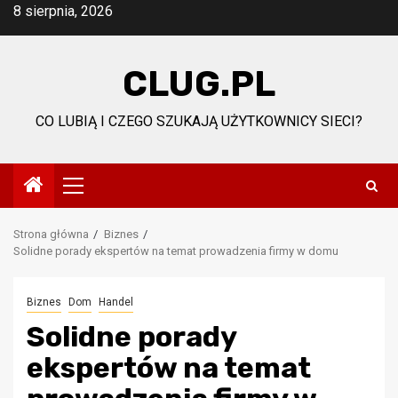
Przejdź
8 sierpnia, 2026
do
treści
CLUG.PL
CO LUBIĄ I CZEGO SZUKAJĄ UŻYTKOWNICY SIECI?
Menu
główne
Strona główna
Biznes
Solidne porady ekspertów na temat prowadzenia firmy w domu
Biznes
Dom
Handel
Solidne porady
ekspertów na temat