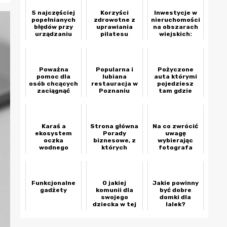
5 najczęściej
Korzyści
Inwestycje w
popełnianych
zdrowotne z
nieruchomości
błędów przy
uprawiania
na obszarach
urządzaniu
pilatesu
wiejskich:
wnętrz –
Agroturystyka
sprawdź, czy
i
ich unikasz!
gospodarstwa
agroturystyczne
Poważna
Popularna i
Pożyczone
pomoc dla
lubiana
auta którymi
osób chcących
restauracja w
pojedziesz
zaciągnąć
Poznaniu
tam gdzie
kredyt
zechcesz
hipoteczny
Karaś a
Strona główna
Na co zwrócić
ekosystem
Porady
uwagę
oczka
biznesowe, z
wybierając
wodnego
których
fotografa
możesz
ślubnego?
skorzystać już
teraz
Funkcjonalne
O jakiej
Jakie powinny
gadżety
komunii dla
być dobre
swojego
domki dla
dziecka w tej
lalek?
chwili
marzysz?