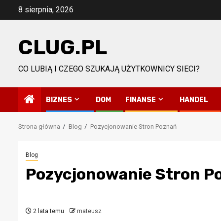
Przejdź
8 sierpnia, 2026
do
treści
CLUG.PL
CO LUBIĄ I CZEGO SZUKAJĄ UŻYTKOWNICY SIECI?
BIZNES
DOM
FINANSE
HANDEL
Strona główna
Blog
Pozycjonowanie Stron Poznań
Blog
Pozycjonowanie Stron P
2 lata temu
mateusz