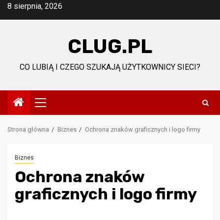
Przejdź
8 sierpnia, 2026
do
treści
CLUG.PL
CO LUBIĄ I CZEGO SZUKAJĄ UŻYTKOWNICY SIECI?
Menu
główne
Strona główna
Biznes
Ochrona znaków graficznych i logo firmy
Biznes
Ochrona znaków
graficznych i logo firmy