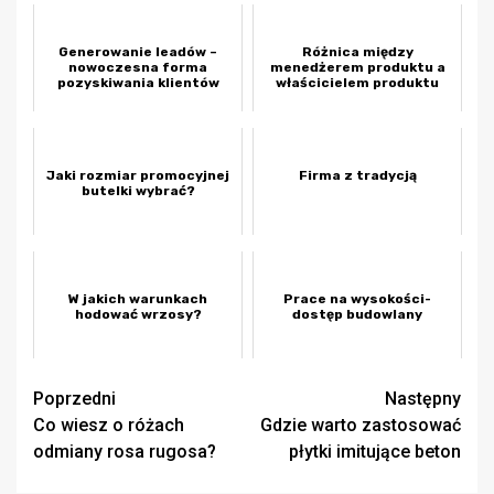
Generowanie leadów –
Różnica między
nowoczesna forma
menedżerem produktu a
pozyskiwania klientów
właścicielem produktu
Jaki rozmiar promocyjnej
Firma z tradycją
butelki wybrać?
W jakich warunkach
Prace na wysokości-
hodować wrzosy?
dostęp budowlany
Zobacz
Poprzedni
Następny
Co wiesz o różach
Gdzie warto zastosować
wpisy
odmiany rosa rugosa?
płytki imitujące beton