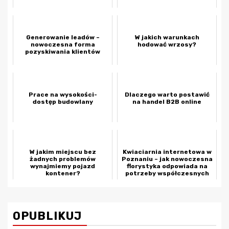
Generowanie leadów –
W jakich warunkach
nowoczesna forma
hodować wrzosy?
pozyskiwania klientów
Prace na wysokości-
Dlaczego warto postawić
dostęp budowlany
na handel B2B online
W jakim miejscu bez
Kwiaciarnia internetowa w
żadnych problemów
Poznaniu – jak nowoczesna
wynajmiemy pojazd
florystyka odpowiada na
kontener?
potrzeby współczesnych
k...
OPUBLIKUJ