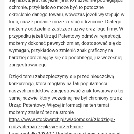
się nazwa, jest tak jeżeli jest to nazwa nie podlegająca
ochronie, przykładowo może być to potoczne
określenie danego towaru, wówczas jeżeli występuje w
logo, nasze podanie może zostać odrzucone. Dlatego
możemy oddzielnie zastrzec nazwę oraz logo firmy. W
przypadku jeżeli Urząd Patentowy odmówi rejestracji,
możemy dokonać pewnych zmian, dostosować się do
wymagań, przykładowo zmienić znak graficzny na
bardziej odróżniający się od podobnego, już wcześniej
zarejestrowanego.
Dzięki temu zabezpieczymy się przed nieuczciwą
konkurencją, która mogłaby na fali popularności
naszych produktów zarejestrować znak towarowy o tej
samej nazwie, który wcześniej nie był chroniony przez
Urząd Patentowy. Więcej informacji na ten temat
możemy znaleźć też na stronie
https://www.stockwatch.pl/wiadomosci/zlodzieje-
cudzych-marek-jak-sie-przed-nimi-
bronic,notatki,293407
. Podobnie możemy zastrzegać