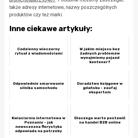
także adresy internetowe, nazwy poszczególnych
produktów czy też marki.
Inne ciekawe artykuły:
Codzienny wieczorny
W jakim miejscu bez
rytuał z wiadomościami
żadnych problemów
wynajmiemy pojazd
kontener?
Odpowiednie smarowanie
Doradztwo księgowe w
silnika samochodu
gdańsku - zaufaj
ekspertom
Kwiaciarnia internetowa w
Dlaczego warto postawić
Poznaniu – jak
na handel B2B online
nowoczesna florystyka
odpowiada na potrzeby
współczesnych k...