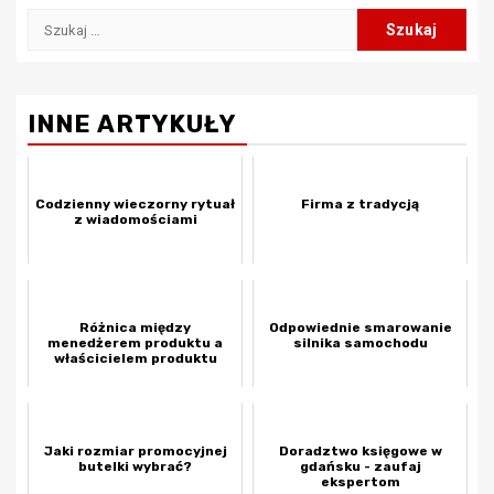
Szukaj:
INNE ARTYKUŁY
Codzienny wieczorny rytuał
Firma z tradycją
z wiadomościami
Różnica między
Odpowiednie smarowanie
menedżerem produktu a
silnika samochodu
właścicielem produktu
Jaki rozmiar promocyjnej
Doradztwo księgowe w
butelki wybrać?
gdańsku - zaufaj
ekspertom