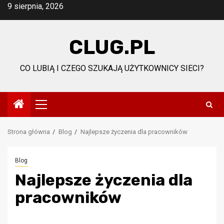
Przejdź
9 sierpnia, 2026
do
treści
CLUG.PL
CO LUBIĄ I CZEGO SZUKAJĄ UŻYTKOWNICY SIECI?
Menu
główne
Strona główna
Blog
Najlepsze życzenia dla pracowników
Blog
Najlepsze życzenia dla
pracowników