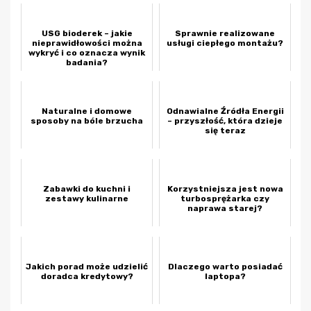
USG bioderek – jakie
Sprawnie realizowane
nieprawidłowości można
usługi ciepłego montażu?
wykryć i co oznacza wynik
badania?
Naturalne i domowe
Odnawialne Źródła Energii
sposoby na bóle brzucha
– przyszłość, która dzieje
się teraz
Zabawki do kuchni i
Korzystniejsza jest nowa
zestawy kulinarne
turbosprężarka czy
naprawa starej?
Jakich porad może udzielić
Dlaczego warto posiadać
doradca kredytowy?
laptopa?