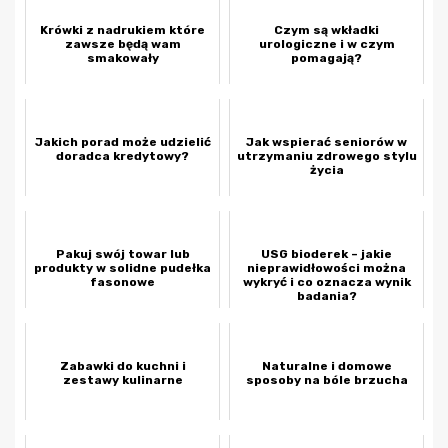
Krówki z nadrukiem które
Czym są wkładki
zawsze będą wam
urologiczne i w czym
smakowały
pomagają?
Jakich porad może udzielić
Jak wspierać seniorów w
doradca kredytowy?
utrzymaniu zdrowego stylu
życia
Pakuj swój towar lub
USG bioderek – jakie
produkty w solidne pudełka
nieprawidłowości można
fasonowe
wykryć i co oznacza wynik
badania?
Zabawki do kuchni i
Naturalne i domowe
zestawy kulinarne
sposoby na bóle brzucha