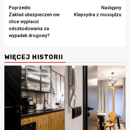
Zobacz
Poprzedni
Następny
Zakład ubezpieczeń nie
Klepsydra z mosiądzu
wpisy
chce wypłacić
odszkodowania za
wypadek drogowy?
WIĘCEJ HISTORII