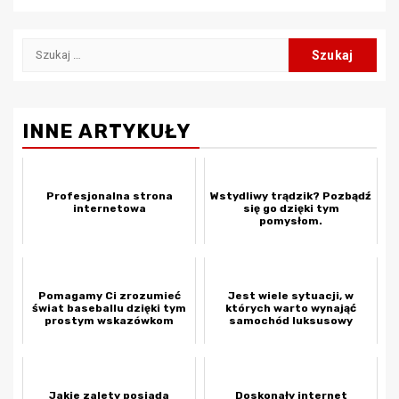
Szukaj:
INNE ARTYKUŁY
Profesjonalna strona
Wstydliwy trądzik? Pozbądź
internetowa
się go dzięki tym
pomysłom.
Pomagamy Ci zrozumieć
Jest wiele sytuacji, w
świat baseballu dzięki tym
których warto wynająć
prostym wskazówkom
samochód luksusowy
Jakie zalety posiada
Doskonały internet