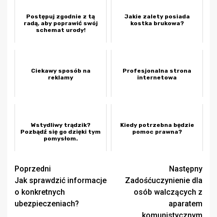
Postępuj zgodnie z tą
Jakie zalety posiada
radą, aby poprawić swój
kostka brukowa?
schemat urody!
Ciekawy sposób na
Profesjonalna strona
reklamy
internetowa
Wstydliwy trądzik?
Kiedy potrzebna będzie
Pozbądź się go dzięki tym
pomoc prawna?
pomysłom.
Zobacz
Poprzedni
Następny
Jak sprawdzić informacje
Zadośćuczynienie dla
wpisy
o konkretnych
osób walczących z
ubezpieczeniach?
aparatem
komunistycznym