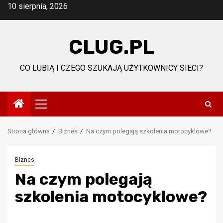
Przejdź
10 sierpnia, 2026
do
treści
CLUG.PL
CO LUBIĄ I CZEGO SZUKAJĄ UŻYTKOWNICY SIECI?
Menu
główne
Strona główna
Biznes
Na czym polegają szkolenia motocyklowe?
Biznes
Na czym polegają
szkolenia motocyklowe?