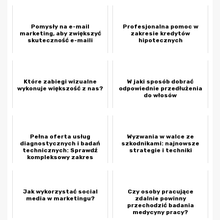
Pomysły na e-mail
Profesjonalna pomoc w
marketing, aby zwiększyć
zakresie kredytów
skuteczność e-maili
hipotecznych
Które zabiegi wizualne
W jaki sposób dobrać
wykonuje większość z nas?
odpowiednie przedłużenia
do włosów
Pełna oferta usług
Wyzwania w walce ze
diagnostycznych i badań
szkodnikami: najnowsze
technicznych: Sprawdź
strategie i techniki
kompleksowy zakres
weryfikacji poja...
Jak wykorzystać social
Czy osoby pracujące
media w marketingu?
zdalnie powinny
przechodzić badania
medycyny pracy?