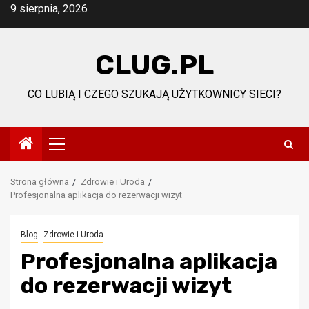
Przejdź
9 sierpnia, 2026
do
treści
CLUG.PL
CO LUBIĄ I CZEGO SZUKAJĄ UŻYTKOWNICY SIECI?
Menu
główne
Strona główna
Zdrowie i Uroda
Profesjonalna aplikacja do rezerwacji wizyt
Blog
Zdrowie i Uroda
Profesjonalna aplikacja
do rezerwacji wizyt