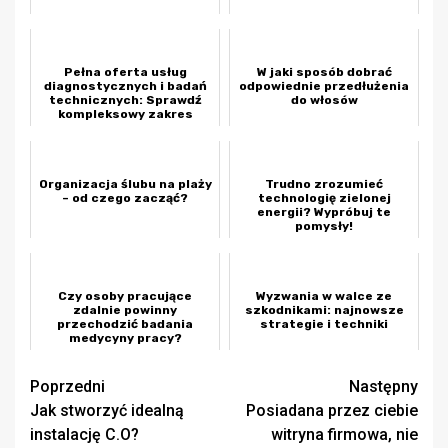
Pełna oferta usług
W jaki sposób dobrać
diagnostycznych i badań
odpowiednie przedłużenia
technicznych: Sprawdź
do włosów
kompleksowy zakres
weryfikacji poja...
Organizacja ślubu na plaży
Trudno zrozumieć
– od czego zacząć?
technologię zielonej
energii? Wypróbuj te
pomysły!
Czy osoby pracujące
Wyzwania w walce ze
zdalnie powinny
szkodnikami: najnowsze
przechodzić badania
strategie i techniki
medycyny pracy?
Zobacz
Poprzedni
Następny
Jak stworzyć idealną
Posiadana przez ciebie
wpisy
instalację C.O?
witryna firmowa, nie