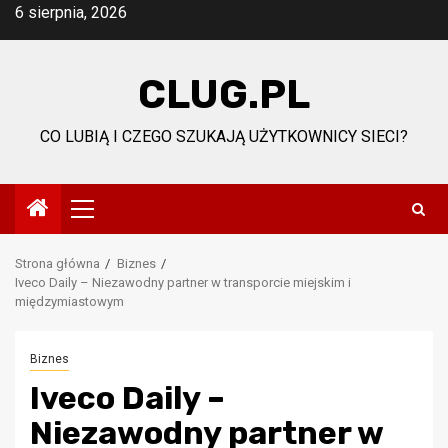
Przejdź
6 sierpnia, 2026
do
treści
CLUG.PL
CO LUBIĄ I CZEGO SZUKAJĄ UŻYTKOWNICY SIECI?
Menu
główne
Strona główna
Biznes
Iveco Daily – Niezawodny partner w transporcie miejskim i
międzymiastowym
Biznes
Iveco Daily –
Niezawodny partner w