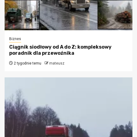
Biznes
Ciągnik siodłowy od A do Z: kompleksowy
poradnik dla przewoźnika
2 tygodnie temu
mateusz