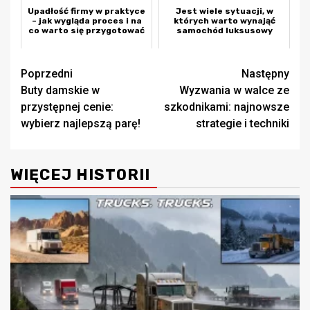
Upadłość firmy w praktyce
Jest wiele sytuacji, w
– jak wygląda proces i na
których warto wynająć
co warto się przygotować
samochód luksusowy
Zobacz
Poprzedni
Następny
Buty damskie w
Wyzwania w walce ze
wpisy
przystępnej cenie:
szkodnikami: najnowsze
wybierz najlepszą parę!
strategie i techniki
WIĘCEJ HISTORII